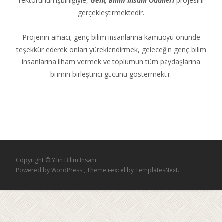
rektörünün işbirliğiyle,
Genç Bilim İnsanı Ödülleri
projesini
gerçekleştirmektedir.
Projenin amacı; genç bilim insanlarına kamuoyu önünde
teşekkür ederek onları yüreklendirmek, geleceğin genç bilim
insanlarına ilham vermek ve toplumun tüm paydaşlarına
bilimin birleştirici gücünü göstermektir.
Copyright © Yılın Bilim İnsanı
Powered by WordPress
, Theme
i-excel
by TemplatesNext.