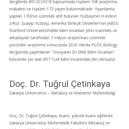
dergilerde 80’i SCI/SCIE kapsamında toplam 108 araştırma
makalesi ve toplam 172 yayını bulunmaktadır. Yayınlarına
yapılan 1700’ün üzerinde atıfı bulunan Yüzbaşı’nın H-index’i
24’tür. Şuayip Yüzbaşı, Amerika Birleşik Devletleri'nin (ABD)
Stanford Üniversitesi’ndeki bilim insanları John Ioannidis ve
arkadaşları tarafından 7 milyon araştırmacı üzerinde
yürütülen araştırma sonucunda 2020 Yılında PLOS Biology
dergisinde yayımlanan "Dünyanın En Etkili Bilim İnsanları"
listesinde yer alan 857 Türk bilim insanından biri olmuştur.
Doç. Dr. Tuğrul Çetinkaya
Sakarya Üniversitesi – Metalurji ve Malzeme Mühendisliği
Doç. Dr. Tuğrul Çetinkaya, lisans, yüksek lisans eğitimini
Sakarya Üniversitesi Mühendislik Fakültesi Metalurji ve