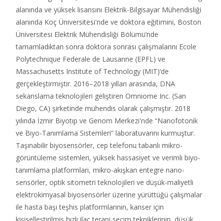
alanında ve yüksek lisansını Elektrik-Bilgisayar Mühendisliği
alanında Koç Üniversitesi'nde ve doktora eğitimini, Boston
Üniversitesi Elektrik Mühendisliği Bölümü’nde
tamamladıktan sonra doktora sonrası çalışmalarını Ecole
Polytechnique Federale de Lausanne (EPFL) ve
Massachusetts Institute of Technology (MIT)’de
gerçekleştirmiştir. 2016–2018 yılları arasında, DNA
sekanslama teknolojileri geliştiren Omniome Inc. (San
Diego, CA) şirketinde mühendis olarak çalışmıştır. 2018
yılında İzmir Biyotıp ve Genom Merkezi'nde “Nanofotonik
ve Biyo-Tanımlama Sistemleri” laboratuvarını kurmuştur.
Taşınabilir biyosensörler, cep telefonu tabanlı mikro-
görüntüleme sistemleri, yüksek hassasiyet ve verimli biyo-
tanımlama platformları, mikro-akışkan entegre nano-
sensörler, optik sitometri teknolojileri ve düşük-maliyetli
elektrokimyasal biyosensörler üzerine yürüttüğü çalışmalar
ile hasta başı teşhis platformlarının, kanser için
kişiselleştirilmiş hızlı ilaç terapi seçim tekniklerinin, düşük