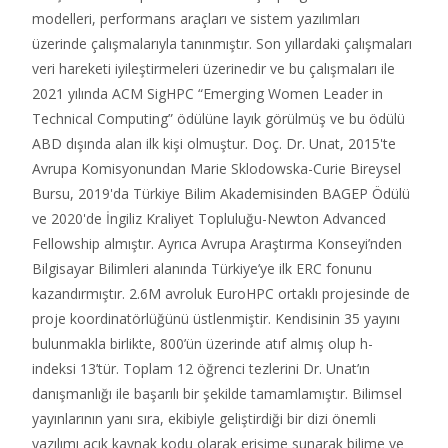
modelleri, performans araçları ve sistem yazılımları
üzerinde çalışmalarıyla tanınmıştır. Son yıllardaki çalışmaları
veri hareketi iyileştirmeleri üzerinedir ve bu çalışmaları ile
2021 yılında ACM SigHPC “Emerging Women Leader in
Technical Computing” ödülüne layık görülmüş ve bu ödülü
ABD dışında alan ilk kişi olmuştur. Doç. Dr. Unat, 2015'te
Avrupa Komisyonundan Marie Sklodowska-Curie Bireysel
Bursu, 2019'da Türkiye Bilim Akademisinden BAGEP Ödülü
ve 2020'de İngiliz Kraliyet Topluluğu-Newton Advanced
Fellowship almıştır. Ayrıca Avrupa Araştırma Konseyi’nden
Bilgisayar Bilimleri alanında Türkiye’ye ilk ERC fonunu
kazandırmıştır. 2.6M avroluk EuroHPC ortaklı projesinde de
proje koordinatörlüğünü üstlenmiştir. Kendisinin 35 yayını
bulunmakla birlikte, 800’ün üzerinde atıf almış olup h-
indeksi 13’tür. Toplam 12 öğrenci tezlerini Dr. Unat’ın
danışmanlığı ile başarılı bir şekilde tamamlamıştır. Bilimsel
yayınlarının yanı sıra, ekibiyle geliştirdiği bir dizi önemli
yazılımı açık kaynak kodu olarak erişime sunarak bilime ve