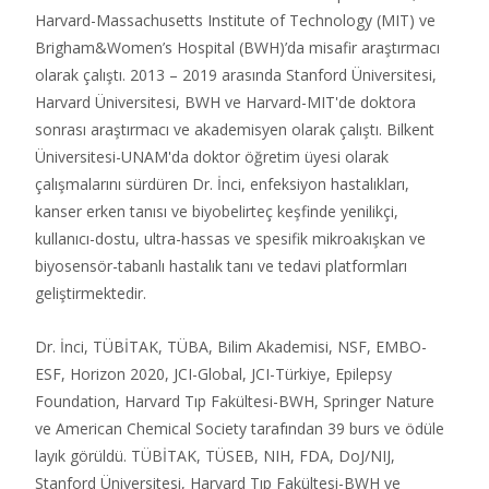
Harvard-Massachusetts Institute of Technology (MIT) ve
Brigham&Women’s Hospital (BWH)’da misafir araştırmacı
olarak çalıştı. 2013 – 2019 arasında Stanford Üniversitesi,
Harvard Üniversitesi, BWH ve Harvard-MIT'de doktora
sonrası araştırmacı ve akademisyen olarak çalıştı. Bilkent
Üniversitesi-UNAM'da doktor öğretim üyesi olarak
çalışmalarını sürdüren Dr. İnci, enfeksiyon hastalıkları,
kanser erken tanısı ve biyobelirteç keşfinde yenilikçi,
kullanıcı-dostu, ultra-hassas ve spesifik mikroakışkan ve
biyosensör-tabanlı hastalık tanı ve tedavi platformları
geliştirmektedir.
Dr. İnci, TÜBİTAK, TÜBA, Bilim Akademisi, NSF, EMBO-
ESF, Horizon 2020, JCI-Global, JCI-Türkiye, Epilepsy
Foundation, Harvard Tıp Fakültesi-BWH, Springer Nature
ve American Chemical Society tarafından 39 burs ve ödüle
layık görüldü. TÜBİTAK, TÜSEB, NIH, FDA, DoJ/NIJ,
Stanford Üniversitesi, Harvard Tıp Fakültesi-BWH ve