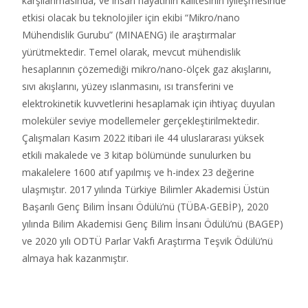
karşılanmasında, ve insan hayatının kalitesinin iyileşmesinde
etkisi olacak bu teknolojiler için ekibi “Mikro/nano
Mühendislik Gurubu” (MINAENG) ile araştırmalar
yürütmektedir. Temel olarak, mevcut mühendislik
hesaplarının çözemediği mikro/nano-ölçek gaz akışlarını,
sıvı akışlarını, yüzey ıslanmasını, ısı transferini ve
elektrokinetik kuvvetlerini hesaplamak için ihtiyaç duyulan
moleküler seviye modellemeler gerçekleştirilmektedir.
Çalışmaları Kasım 2022 itibari ile 44 uluslararası yüksek
etkili makalede ve 3 kitap bölümünde sunulurken bu
makalelere 1600 atıf yapılmış ve h-index 23 değerine
ulaşmıştır. 2017 yılında Türkiye Bilimler Akademisi Üstün
Başarılı Genç Bilim İnsanı Ödülü’nü (TÜBA-GEBİP), 2020
yılında Bilim Akademisi Genç Bilim İnsanı Ödülü’nü (BAGEP)
ve 2020 yılı ODTÜ Parlar Vakfı Araştırma Teşvik Ödülü’nü
almaya hak kazanmıştır.