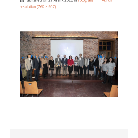
Published on
21 Aralık 2022
in
Fotoğraflar
Full
resolution (760 × 507)
←
→
Previous
Next