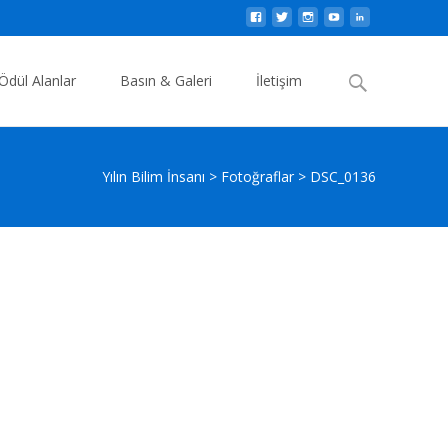
Search
Ödül Alanlar
Basın & Galeri
İletişim
for:
Yılın Bilim İnsanı
>
Fotoğraflar
>
DSC_0136