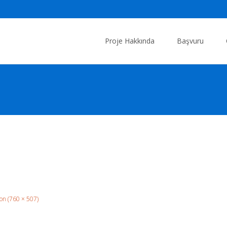
Skip
to
Proje Hakkında
Başvuru
content
ion (760 × 507)