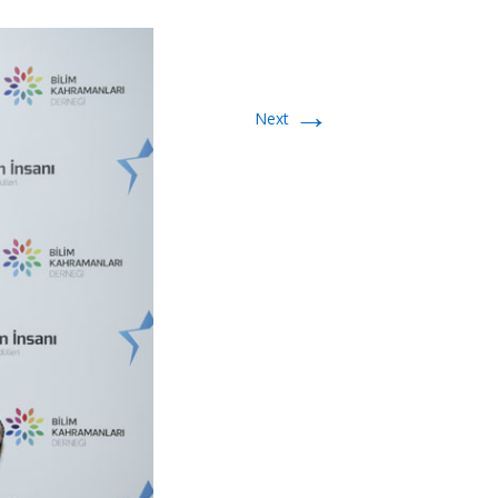
→
Next