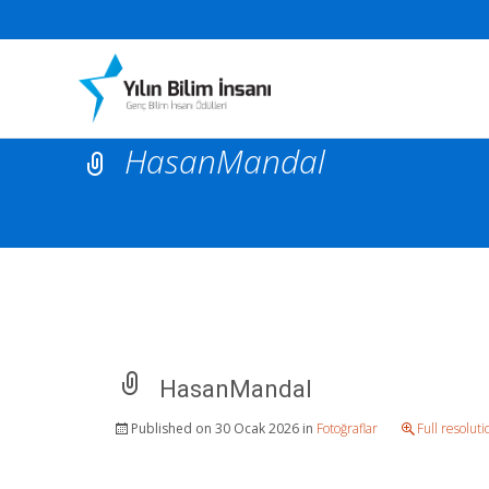
HasanMandal
HasanMandal
Published on
30 Ocak 2026
in
Fotoğraflar
Full resolut