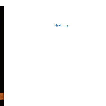
→
Next