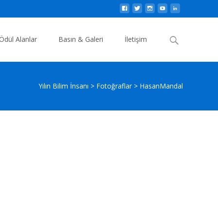
Search
Ödül Alanlar
Basın & Galeri
İletişim
for:
Yılın Bilim İnsanı
>
Fotoğraflar
>
HasanMandal