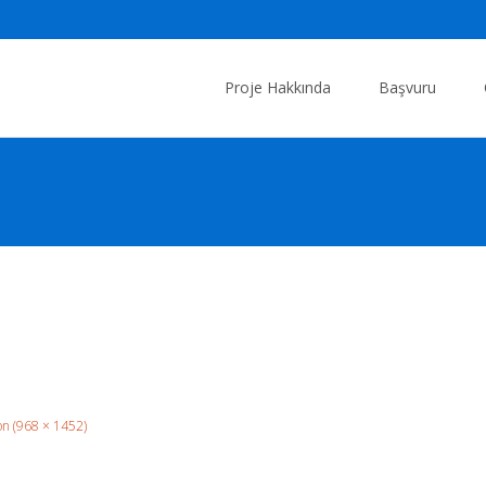
Skip
to
Proje Hakkında
Başvuru
content
ion (968 × 1452)