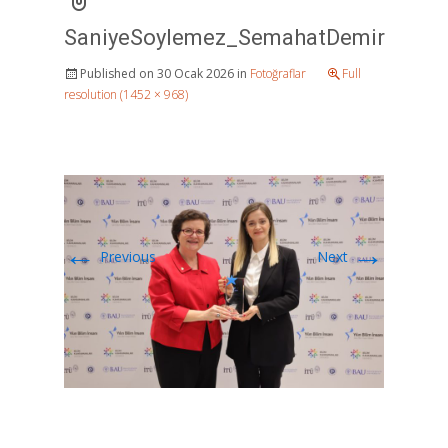
SaniyeSoylemez_SemahatDemir
Published on
30 Ocak 2026
in
Fotoğraflar
Full
resolution (1452 × 968)
←
→
Previous
Next