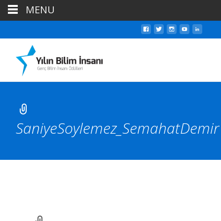
MENU
SaniyeSoylemez_SemahatDemir