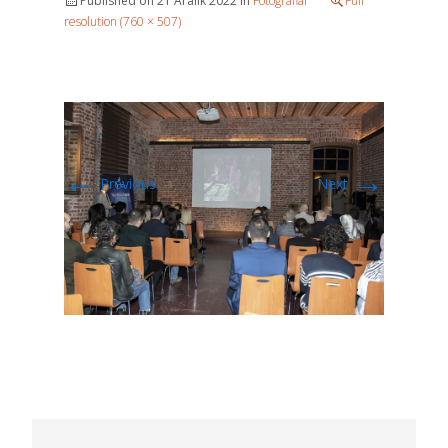
Published on
21 Aralık 2022
in
Fotoğraflar
Full
resolution (760 × 507)
←
→
Previous
Next