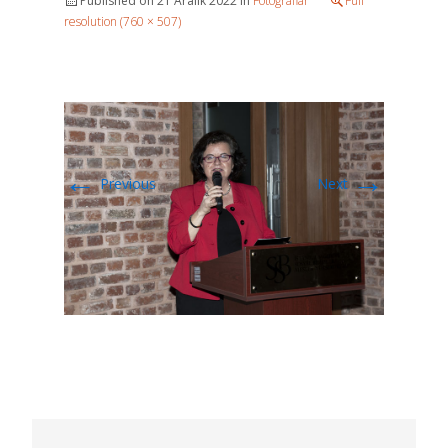
Published on
21 Aralık 2022
in
Fotoğraflar
Full
resolution (760 × 507)
←
→
Previous
Next